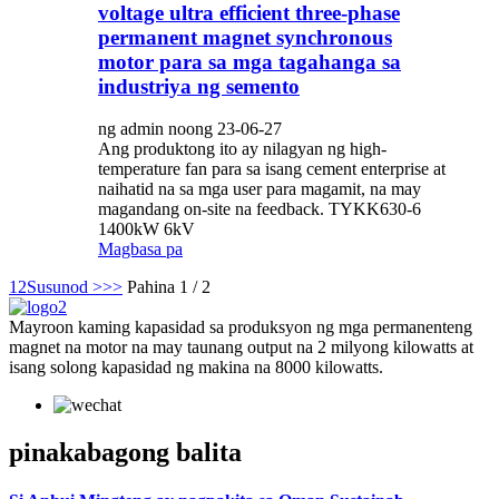
voltage ultra efficient three-phase
permanent magnet synchronous
motor para sa mga tagahanga sa
industriya ng semento
ng admin noong 23-06-27
Ang produktong ito ay nilagyan ng high-
temperature fan para sa isang cement enterprise at
naihatid na sa mga user para magamit, na may
magandang on-site na feedback. TYKK630-6
1400kW 6kV
Magbasa pa
1
2
Susunod >
>>
Pahina 1 / 2
Mayroon kaming kapasidad sa produksyon ng mga permanenteng
magnet na motor na may taunang output na 2 milyong kilowatts at
isang solong kapasidad ng makina na 8000 kilowatts.
pinakabagong balita