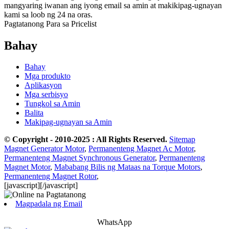
mangyaring iwanan ang iyong email sa amin at makikipag-ugnayan
kami sa loob ng 24 na oras.
Pagtatanong Para sa Pricelist
Bahay
Bahay
Mga produkto
Aplikasyon
Mga serbisyo
Tungkol sa Amin
Balita
Makipag-ugnayan sa Amin
© Copyright - 2010-2025 : All Rights Reserved.
Sitemap
Magnet Generator Motor
,
Permanenteng Magnet Ac Motor
,
Permanenteng Magnet Synchronous Generator
,
Permanenteng
Magnet Motor
,
Mababang Bilis ng Mataas na Torque Motors
,
Permanenteng Magnet Rotor
,
[javascript]
[/javascript]
Magpadala ng Email
WhatsApp