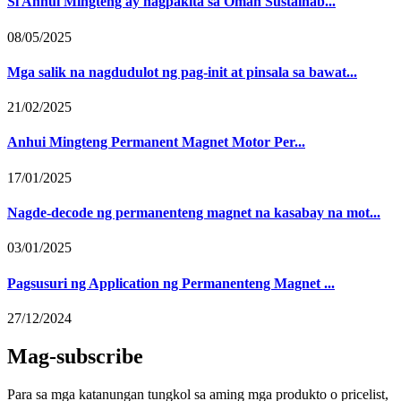
Si Anhui Mingteng ay nagpakita sa Oman Sustainab...
08/05/2025
Mga salik na nagdudulot ng pag-init at pinsala sa bawat...
21/02/2025
Anhui Mingteng Permanent Magnet Motor Per...
17/01/2025
Nagde-decode ng permanenteng magnet na kasabay na mot...
03/01/2025
Pagsusuri ng Application ng Permanenteng Magnet ...
27/12/2024
Mag-subscribe
Para sa mga katanungan tungkol sa aming mga produkto o pricelist,