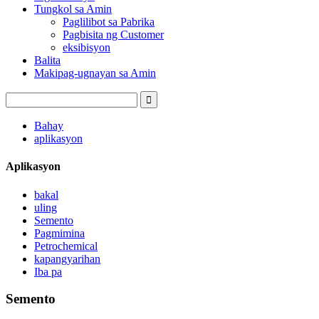
Tungkol sa Amin
Paglilibot sa Pabrika
Pagbisita ng Customer
eksibisyon
Balita
Makipag-ugnayan sa Amin
Bahay
aplikasyon
Aplikasyon
bakal
uling
Semento
Pagmimina
Petrochemical
kapangyarihan
Iba pa
Semento