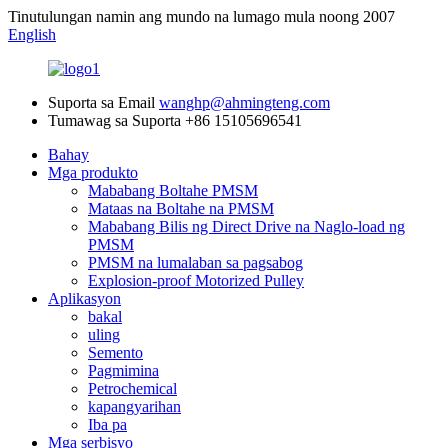
Tinutulungan namin ang mundo na lumago mula noong 2007
English
Suporta sa Email
wanghp@ahmingteng.com
Tumawag sa Suporta
+86 15105696541
Bahay
Mga produkto
Mababang Boltahe PMSM
Mataas na Boltahe na PMSM
Mababang Bilis ng Direct Drive na Naglo-load ng
PMSM
PMSM na lumalaban sa pagsabog
Explosion-proof Motorized Pulley
Aplikasyon
bakal
uling
Semento
Pagmimina
Petrochemical
kapangyarihan
Iba pa
Mga serbisyo