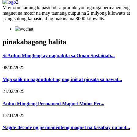
Mayroon kaming kapasidad sa produksyon ng mga permanenteng
magnet na motor na may taunang output na 2 milyong kilowatts at
isang solong kapasidad ng makina na 8000 kilowatts.
pinakabagong balita
Si Anhui Mingteng ay nagpakita sa Oman Sustainab...
08/05/2025
Mga salik na nagdudulot ng pag-init at pinsala sa bawat...
21/02/2025
Anhui Mingteng Permanent Magnet Motor Per...
17/01/2025
Nagde-decode ng permanenteng magnet na kasabay na mot...