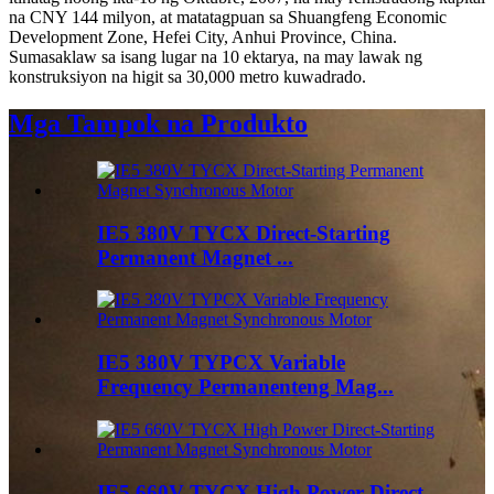
na CNY 144 milyon, at matatagpuan sa Shuangfeng Economic
Development Zone, Hefei City, Anhui Province, China.
Sumasaklaw sa isang lugar na 10 ektarya, na may lawak ng
konstruksiyon na higit sa 30,000 metro kuwadrado.
Mga Tampok na Produkto
IE5 380V TYCX Direct-Starting
Permanent Magnet ...
IE5 380V TYPCX Variable
Frequency Permanenteng Mag...
IE5 660V TYCX High Power Direct-