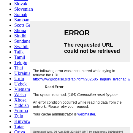
Slovak
Slovenian
Somali
Samoan
Scots Gaelic
Shona
Sindhi
Sundanese
Swahili
Tajik
Tamil
Telugu
Thai
Ukrainian
Urdu
Uzbek
Vietnamese
Welsh
Xhosa
Yiddish
Yoruba
Zulu
Kinyarwanda
Tatar
Oriya