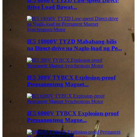
IE5 6000V TYZD Low-speed Direct-
drive Load Bawat...
IE5 10000V TYZD Mababang-bilis
na Direct-drive na Naglo-load ng Pe...
IE5 380V TYBCX Explosion-proof
Permanenteng Magnet...
IE5 6000V TYBCX Explosion-proof
Permanenteng Magne...