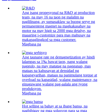
Ang isang propesyonal na R&D at production
team, na may 16 na taon ng malalim na
paglilinang, ay sumasaklaw sa buong serye ng
permanenteng magnet na magkakasabay na
motor na may higit sa 2000 mga detalye, na
maaaring i-customize para mas mahusay na
makapaglingkod sa mga customer.
Magbasa pa
Ang taunang rate ng demagnetization ay hindi
lalampas sa 1‰ bawat taon, nang walang
paggulo, na may matatag na pagganap, mas
mataas na kahusayan at densidad ng
kapangyarihan, mataas na panimulang torque at
overload na kapasidad, walang maintenance, na
ginagawang walang pag-aalala ang iyong
produksyon.
Magbasa pa
Hot selling sa bahay at sa ibang bansa, na
nagbibigay ng mga solusyon para sa mga