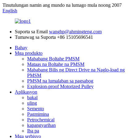
Tinutulungan namin ang mundo na lumago mula noong 2007
English
Suporta sa Email
wanghp@ahmingteng.com
Tumawag sa Suporta
+86 15105696541
Bahay
Mga produkto
Mababang Boltahe PMSM
Mataas na Boltahe na PMSM
Mababang Bilis ng Direct Drive na Naglo-load ng
PMSM
PMSM na lumalaban sa pagsabog
Explosion-proof Motorized Pulley
Aplikasyon
bakal
uling
Semento
Pagmimina
Petrochemical
kapangyarihan
Iba pa
Mga serbisyo