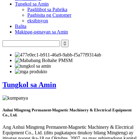
Tungkol sa Amin
Paglilibot sa Pabrika
Pagbisita ng Customer
eksibisyon
Balita
Makipag-ugnayan sa Amin
Tungkol sa Amin
Anhui Mingteng Permanent-Magnetic Machinery & Electrical Equipment
Co., Ltd.
Ang Anhui Mingteng Permanent-Magnetic Machinery & Electrical
Equipment Co., Ltd. (dito pagkatapos tinukoy bilang Mingteng) ay
itinatag noong ika-18 ng Oktubre, 2007, na may rehistradong kapital