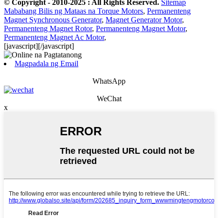
© Copyright - 2010-2025 : All Rights Reserved.
Sitemap
Mababang Bilis ng Mataas na Torque Motors
,
Permanenteng
Magnet Synchronous Generator
,
Magnet Generator Motor
,
Permanenteng Magnet Rotor
,
Permanenteng Magnet Motor
,
Permanenteng Magnet Ac Motor
,
[javascript]
[/javascript]
Magpadala ng Email
WhatsApp
WeChat
x