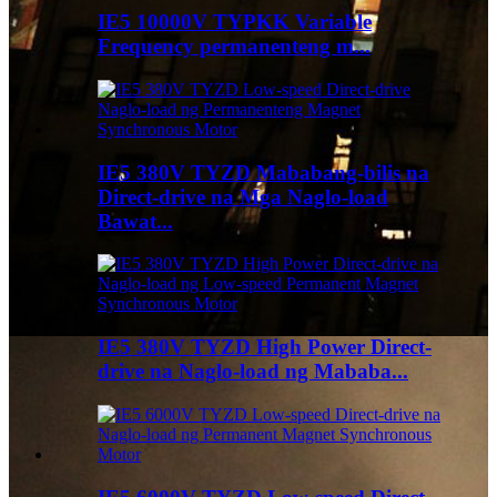
IE5 10000V TYPKK Variable
Frequency permanenteng m...
IE5 380V TYZD Mababang-bilis na
Direct-drive na Mga Naglo-load
Bawat...
IE5 380V TYZD High Power Direct-
drive na Naglo-load ng Mababa...